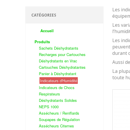
Les indi
CATÉGORIES
équipem
Les vari
Accueil
l’humidi
Les indi
Produits
peuvent 
Sachets Déshydratants
durant 
Recharges pour Cartouches
Déshydratants en Vrac
Aussi de
Cartouches Déshydratantes
La plup
Panier à Déshydratant
toute hu
Indicateurs d'Humidité
Indicateurs de Chocs
Respirateurs
Déshydratants Solides
NEPS 1000
Assécheurs / Reniflards
Soupapes de Régulation
Assécheurs Citernes