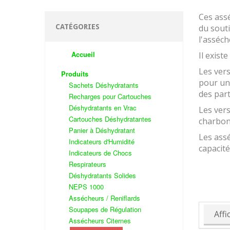
Ces assé
CATÉGORIES
du souti
l'asséch
Accueil
Il exist
Les vers
Produits
pour un 
Sachets Déshydratants
des part
Recharges pour Cartouches
Déshydratants en Vrac
Les vers
Cartouches Déshydratantes
charbon
Panier à Déshydratant
Les assé
Indicateurs d'Humidité
capacité
Indicateurs de Chocs
Respirateurs
Déshydratants Solides
NEPS 1000
Assécheurs / Reniflards
Soupapes de Régulation
Affi
Assécheurs Citernes