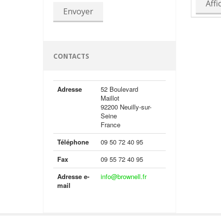
Affi
Envoyer
CONTACTS
Adresse
52 Boulevard
Maillot
92200 Neuilly-sur-
Seine
France
Téléphone
09 50 72 40 95
Fax
09 55 72 40 95
Adresse e-
info@brownell.fr
mail