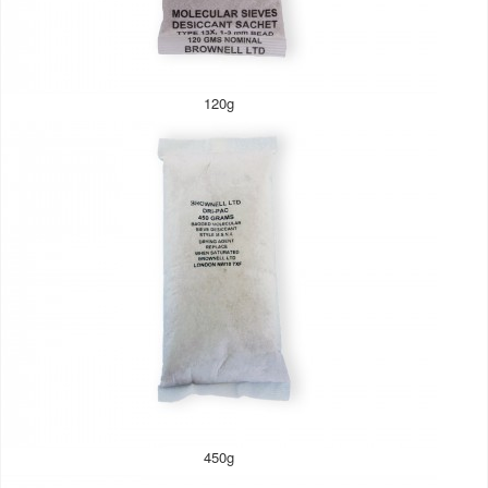
120g
450g