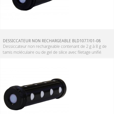
DESSICCATEUR NON RECHARGEABLE BLD1077/01-08
Dessiccateur non rechargeable contenant de 2 g à 8 g de
tamis moléculaire ou de gel de silice avec filetage unifié.