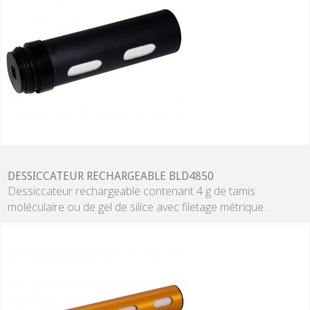
DESSICCATEUR RECHARGEABLE BLD4850
Dessiccateur rechargeable contenant 4 g de tamis
moléculaire ou de gel de silice avec filetage métrique.